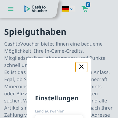
0
zum Hauptinhalt springen
CashToVoucher: Zur Startseite
zur Hauptnavigation springen
Spielguthaben
CashtoVoucher bietet Ihnen eine bequeme
Möglichkeit, Ihre In-Game-Credits,
Mitgliedschaften, Abonnements und Punkte
schnell und sicher zu kaufen.
Es ist das perfekte Geschenk für jeden Anlass.
Egal, ob Sie nach Fortnite V-Bucks, Minecraft
Minecoins, League of Legends RIOT Points
oder Blizzard Battle.net-Geschenkkarten
Einstellungen
suchen. Wir haben sie alle auf Lager und alle
Artikel sind innerhalb von Sekunden nach Ihrer
Land auswählen
Zahlung versandbereit an Ihre E-Mail-Adresse