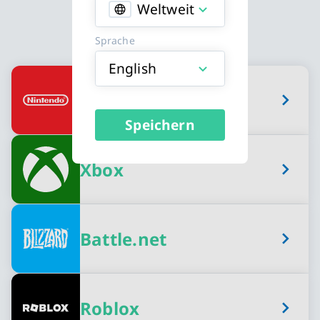
Weltweit
Sprache
English
Erhältliche Spielguthaben Karttypen
Nintendo eShop
Speichern
Xbox
Battle.net
Roblox