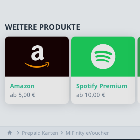
WEITERE PRODUKTE
Amazon
Spotify Premium
ab
5,00 €
ab
10,00 €
Slide 1 von 10
Startseite
Prepaid Karten
MiFinity eVoucher