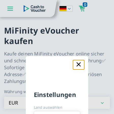
0
zum Hauptinhalt springen
CashToVoucher: Zur Startseite
zur Hauptnavigation springen
MiFinity eVoucher
kaufen
Kaufe deinen MiFinity eVoucher online sicher
und schnell in deiner bevorzugten Währung✅
Sofortige Lieferung an deine E-Mail-
Adresse✅ Sichere Bezahlung dank seriösen
Zahlungsmethoden✅
Währung wählen:
Einstellungen
EUR
Land auswählen