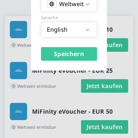
Weltweit
Sprache
Erhältliche MiFinity eVoucher kaufen Ka
English
MiFinity eVoucher - EUR 10
Jetzt kaufen
Weltweit einlösbar
Speichern
MiFinity eVoucher - EUR 25
Jetzt kaufen
Weltweit einlösbar
MiFinity eVoucher - EUR 50
Jetzt kaufen
Weltweit einlösbar