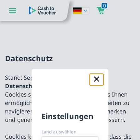
0
zum Hauptinhalt springen
CashToVoucher: Zur Startseite
zur Hauptnavigation springen
Slide 1 von 0
Datenschutz
Stand: September 2022
Datenschutz und Cookies
Cookies sind kleine Textdateien, die es Ihnen
ermöglichen, effizient zwischen Webseiten zu
navigieren, sich Ihre Präferenzen zu merken
Einstellungen
und generell Ihr Surferlebnis zu verbessern.
Land auswählen
Cookies können auch dazu beitragen, dass die