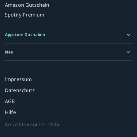
Amazon Gutschein
Spotify Premium
Appstore Guthaben
Google Play Karte
Neu
Razer Gold
MiFinity eVoucher
Impressum
Datenschutz
AGB
Hilfe
©
CashtoVoucher
2026