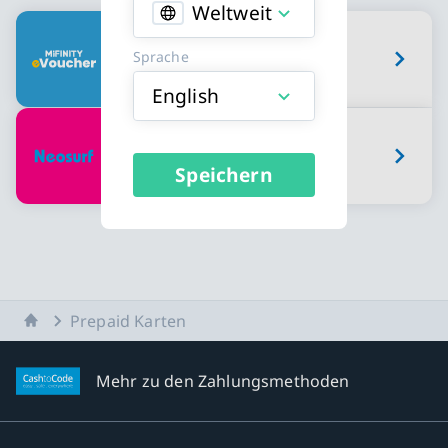
Weltweit
Erhältliche Prepaid Karten Karttypen
MiFinity eVoucher
Sprache
English
Neosurf Gutschein
Speichern
Startseite
Prepaid Karten
Mehr zu den Zahlungsmethoden